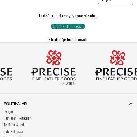
İlk değerlendirmeyi yapan siz olun
Değerlendirme yazın
Hiçbir öğe bulunamadı
ISTANBUL
POLİTİKALAR
İletişim
Şartlar & Politikalar
Teslimat & İade
İade Politikası