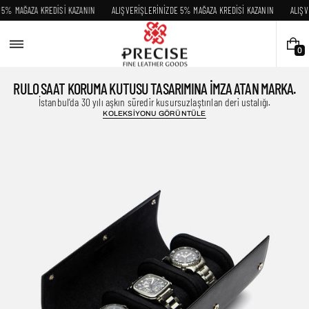
Skip
ZDE 5% MAĞAZA KREDİSİ KAZANIN
ALIŞVERİŞLERİNİZDE 5% MAĞAZA KREDİSİ KAZANIN
AL
to
content
0
0
I
T
RULO SAAT KORUMA KUTUSU TASARIMINA IMZA ATAN MARKA.
E
İstanbul’da 30 yılı aşkın süredir kusursuzlaştırılan deri ustalığı.
M
KOLEKSİYONU GÖRÜNTÜLE
S