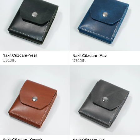
Nakit Cüzdanı - Yeşil
Nakit Cüzdanı - Mavi
Regular
1,350.00TL
Regular
1,350.00TL
price
price
Nakit Cüzdanı - Konyak