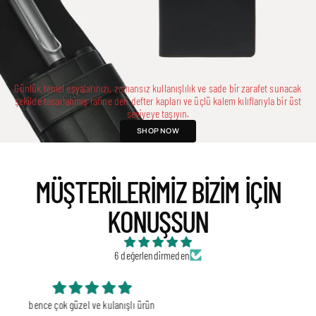
Günlük temel eşyalarınızı, zamansız kullanışlılık ve sade bir zarafet sunacak
şekilde tasarlanmış rafine deri defter kapları ve üçlü kalem kılıflarıyla bir üst
seviyeye taşıyın.
SHOP NOW
MÜŞTERILERIMIZ BIZIM IÇIN
KONUŞSUN
6 değerlendirmeden
Çok memnunum