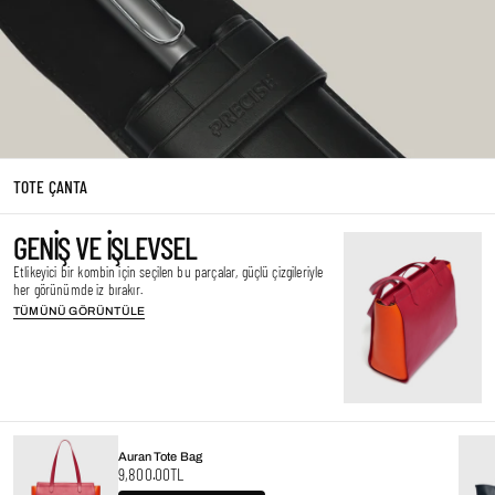
TOTE ÇANTA
GENIŞ VE IŞLEVSEL
Etlikeyici bir kombin için seçilen bu parçalar, güçlü çizgileriyle
her görünümde iz bırakır.
TÜMÜNÜ GÖRÜNTÜLE
Auran Tote Bag
Regular
9,800.00TL
price