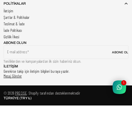
POLİTİKALAR
İletişim
Şartlar & Politikalar
Teslimat & İade
İade Politikası
Gizlilik İlkesi
ABONE OLUN
E-mail address
ABONE OL
Yeniliklerden ve kampanyalardan ilk sizin haberiniz olsun.
İLETİŞİM
Gerekirse takip için iletişim bilgileri buraya yazılır.
Mesaj Gönder
1
© 2026
PRECISE
.
Shopify tarafından desteklenmektedir
TÜRKIYE (TRY ₺)