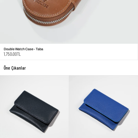
Double Watch Case - Taba
Regular
1,750.00TL
price
Öne Çıkanlar