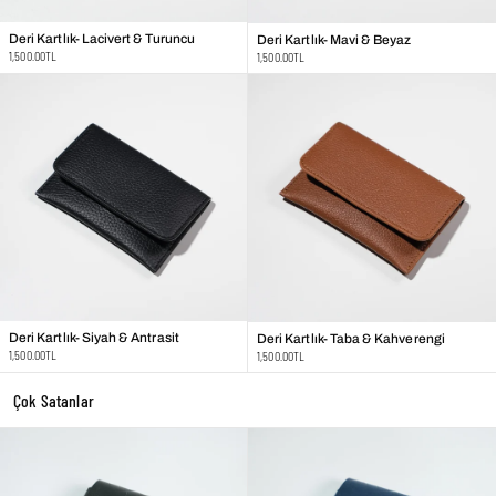
Deri Kartlık- Lacivert & Turuncu
Deri Kartlık- Mavi & Beyaz
Regular
1,500.00TL
Regular
1,500.00TL
price
price
Deri Kartlık- Siyah & Antrasit
Deri Kartlık- Taba & Kahverengi
Regular
1,500.00TL
Regular
1,500.00TL
price
price
Çok Satanlar