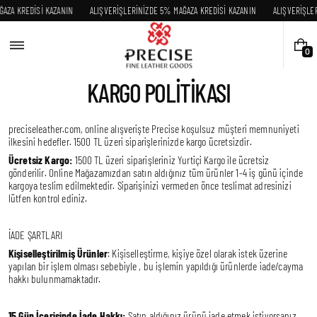
Skip
ĞAZA KREDİSİ KAZANIN
ALIŞVERİŞLERİNİZDE 5% MAĞAZA KREDİSİ KAZANIN
ALIŞVERİŞLE
to
content
0
0
I
T
KARGO POLITIKASI
E
M
S
preciseleather.com, online alışverişte Precise koşulsuz müşteri memnuniyeti
ilkesini hedefler. 1500 TL üzeri siparişlerinizde kargo ücretsizdir.
Ücretsiz Kargo:
1500 TL üzeri siparişleriniz Yurtiçi Kargo ile ücretsiz
gönderilir. Online Mağazamızdan satın aldığınız tüm ürünler 1-4 iş günü içinde
kargoya teslim edilmektedir. Siparişinizi vermeden önce teslimat adresinizi
lütfen kontrol ediniz.
İADE ŞARTLARI
Kişiselleştirilmiş Ürünler
: Kişiselleştirme, kişiye özel olarak istek üzerine
yapılan bir işlem olması sebebiyle , bu işlemin yapıldığı ürünlerde iade/cayma
hakkı bulunmamaktadır.
15 Gün İçerisinde İade Hakkı:
Satın aldığınız ürünü iade etmek istiyorsanız,