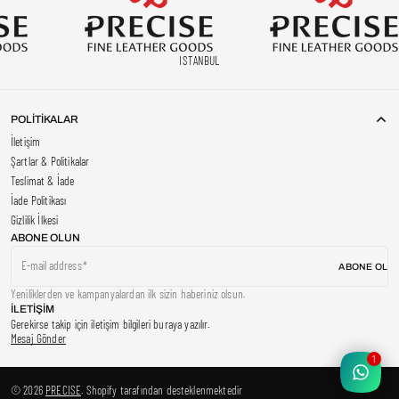
ISTANBUL
POLİTİKALAR
İletişim
Şartlar & Politikalar
Teslimat & İade
İade Politikası
Gizlilik İlkesi
ABONE OLUN
E-mail address
ABONE OL
Yeniliklerden ve kampanyalardan ilk sizin haberiniz olsun.
İLETİŞİM
Gerekirse takip için iletişim bilgileri buraya yazılır.
Mesaj Gönder
1
© 2026
PRECISE
.
Shopify tarafından desteklenmektedir