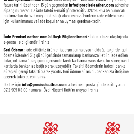
fatura tarihi üzerinden 15 gün geçmeden
info
@preciseleather.com
adresine
sipariş numaranızla iade talebi e-maili gönderebilir, 0212 909 53 54 numaralı
hattımızdan da özel müşteri desteği alabilirsiniz.Ürünlerin iade edilebilmesi
için kullanılmamış ve iade koşullarına uyması gerekmektedir.
İade PreciseLeather.com’a Ulaştı Bilgilendirmesi:
İadeniz bize ulaştığında
e-posta ile bilgilendirilirsiniz.
Geri Ödeme:
İade ettiğiniz ürünler iade şartlarına uygun olduğu takdirde, geri
ödeme işlemleri 3 iş günü içerisinde tamamlanıp bankanıza iletilir. İade edilen
tutar, ortalama 1-3 iş günü içerisinde kredi kartlarına yansırken, bu süreç nakit
kartlarda bankanıza bağlı olarak uzayabilir. Taksitli ödemelerin iadesi, banka
süreçleri gereği taksitli olarak yapılır. Geri ödeme sürecini, bankanızla iletişime
geçerek takip edebilirsiniz.
Destek için
info
@preciseleather.com
adresine e-posta gönderebilir ya da
0212 909 88 00 numaralı Özel Müşteri Hattı’nı arayabilirsiniz.